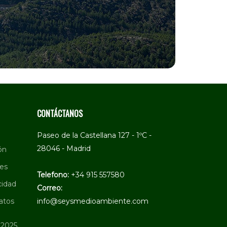
CONTÁCTANOS
Paseo de la Castellana 127 - 1ºC -
28046 - Madrid
ón
ies
Telefono:
+34 915 557580
cidad
Correo:
atos
info@seysmedioambiente.com
 2025