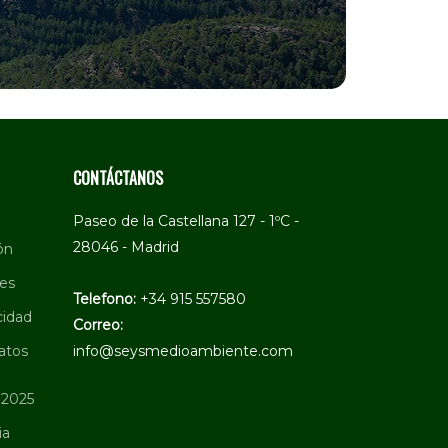
CONTÁCTANOS
Paseo de la Castellana 127 - 1ºC -
28046 - Madrid
ón
ies
Telefono:
+34 915 557580
cidad
Correo:
atos
info@seysmedioambiente.com
 2025
ia