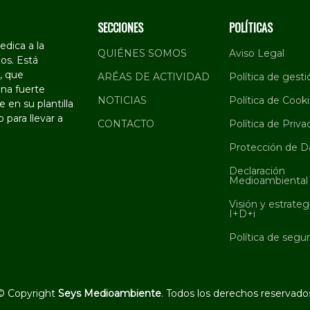
SECCIONES
POLÍTICAS
dica a la
QUIÉNES SOMOS
Aviso Legal
os. Está
, que
ARÉAS DE ACTIVIDAD
Política de gesti
na fuerte
NOTICIAS
Política de Cook
 en su plantilla
 para llevar a
CONTACTO
Política de Priva
Protección de D
Declaración
Medioambiental
Visión y estrateg
I+D+i
Política de segu
© Copyright
Seys Medioambiente
. Todos los derechos reservado