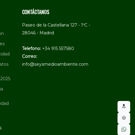
CONTÁCTANOS
Paseo de la Castellana 127 - 1ºC -
28046 - Madrid
ón
ies
Telefono:
+34 915 557580
cidad
Correo:
atos
info@seysmedioambiente.com
 2025
ia
ridad
🔝
🍪
s