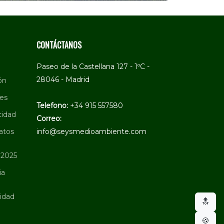
CONTÁCTANOS
Paseo de la Castellana 127 - 1ºC -
28046 - Madrid
ón
ies
Telefono:
+34 915 557580
cidad
Correo:
atos
info@seysmedioambiente.com
 2025
ia
ridad
🔝
🍪