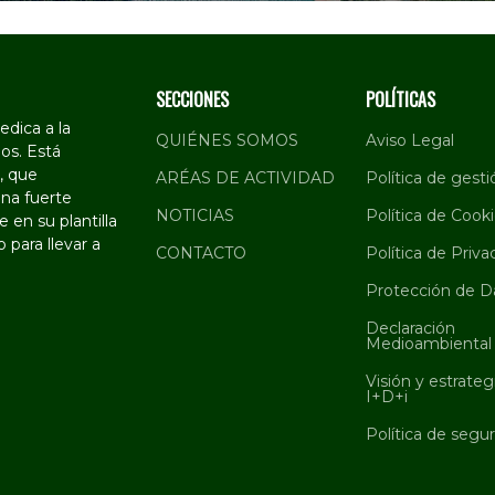
SECCIONES
POLÍTICAS
dica a la
QUIÉNES SOMOS
Aviso Legal
os. Está
, que
ARÉAS DE ACTIVIDAD
Política de gesti
na fuerte
NOTICIAS
Política de Cook
 en su plantilla
 para llevar a
CONTACTO
Política de Priva
Protección de D
Declaración
Medioambiental
Visión y estrateg
I+D+i
Política de segu